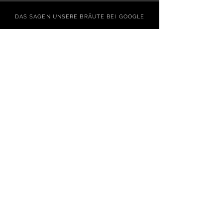
DAS SAGEN UNSERE BRÄUTE BEI GOOGLE
FEATURED ON
© 2026 Die Schneiderin | Bridal Couture
Bilder by
Bilderwerkstatt
Nadine Kühner