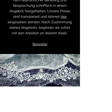
nach ausführlicher Beratung und
Besprechung schriftlich in einem
Angebot festgehalten. Unsere Preise
sind transparent und können
hier
eingesehen werden. Nach Zustimmung
deines Angebots, beginnen wir sofort
mit den Arbeiten an deinem Kleid.
Beispiele
IMMER IM SERVICE