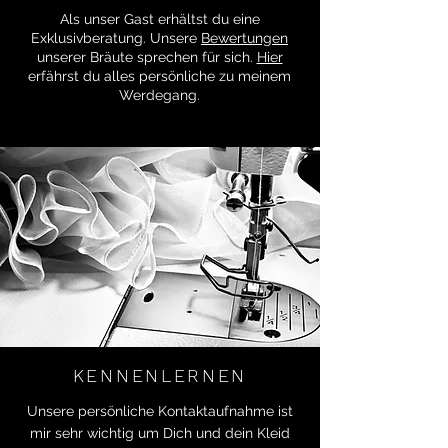
Als unser Gast erhältst du eine
Exklusivberatung. Unsere
Bewertungen
unserer Bräute sprechen für sich.
Hier
erfährst du alles persönliche zu meinem
Werdegang.
KENNENLERNEN
Unsere persönliche Kontaktaufnahme ist
mir sehr wichtig um Dich und dein Kleid