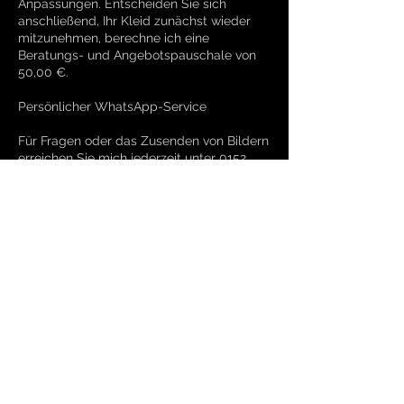
Anpassungen. Entscheiden Sie sich
anschließend, Ihr Kleid zunächst wieder
mitzunehmen, berechne ich eine
Beratungs- und Angebotspauschale von
50,00 €.
Persönlicher WhatsApp-Service
Für Fragen oder das Zusenden von Bildern
erreichen Sie mich jederzeit unter 0152
01077571.
Kontaktangaben
Hermann-Hesse-Straße 9, 71711 Steinheim
an der Murr, Deutschland