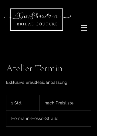
Atelier Termin
Exklusive Brautkleidanpassung
nach
Preisliste
1 Std.
1
nach Preisliste
S
t
Hermann-Hesse-Straße
d